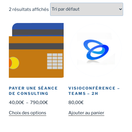
2 résultats affichés
PAYER UNE SÉANCE
VISIOCONFÉRENCE –
DE CONSULTING
TEAMS – 2H
Plage
40,00
€
–
790,00
€
80,00
€
de
Ce
Choix des options
Ajouter au panier
prix :
produit
40,00€
a
à