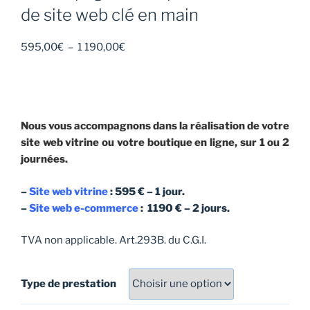
de site web clé en main
Plage
595,00
€
–
1 190,00
€
de
prix :
595,00€
à
Nous vous accompagnons dans la réalisation de votre
1
site web vitrine ou votre boutique en ligne, sur 1 ou 2
190,00€
journées.
–
Site web vitrine
: 595 € – 1 jour.
–
Site web e-commerce
: 1190 € – 2 jours.
TVA non applicable. Art.293B. du C.G.I.
Type de prestation