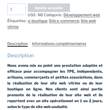
quantité
Ajouter au panier
de
UGS :
ND
Catégorie :
Développement web
Accompagnement
Étiquettes :
e-boutique
,
Site e-commerce
,
Site web
pour
vitrine
création
de
site
Description
Informations complémentaires
web
clé
Description
en
main
Nous avons mis au point une prestation adaptée et
efficace pour accompagner les TPE, indépendants,
artisans, commerçants et petites associations, dans
la réalisation de leur site web vitrine ou de leur
boutique en ligne. Nos clients sont ainsi partie
prenante de la réalisation de leur site web et ils
repartent avec un site opérationnel en 1 ou 2 jours,
selon le type de site web souhaité.