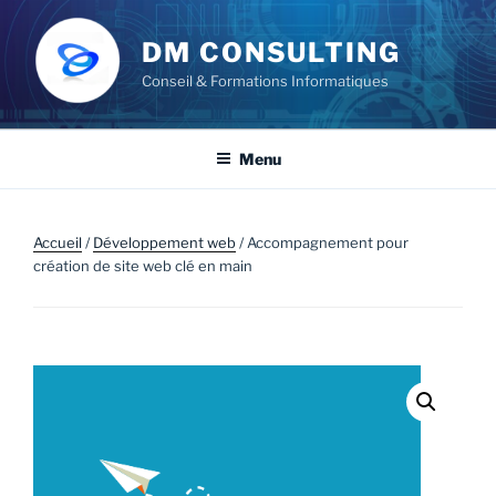
Aller
au
DM CONSULTING
contenu
Conseil & Formations Informatiques
principal
Menu
Accueil
/
Développement web
/ Accompagnement pour
création de site web clé en main